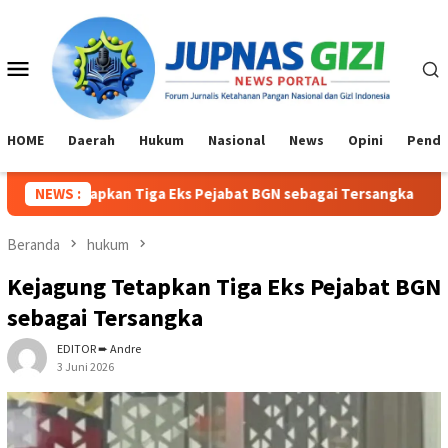
Loncat
ke
konten
Menu
Mobile
HOME
Daerah
Hukum
Nasional
News
Opini
Pendi
g Tetapkan Tiga Eks Pejabat BGN sebagai Tersangka
NEWS :
Wak
Beranda
hukum
Kejagung Tetapkan Tiga Eks Pejabat BGN
sebagai Tersangka
EDITOR ➨ Andre
3 Juni 2026