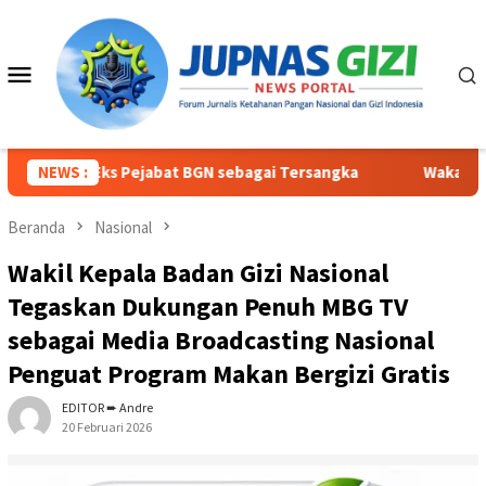
Loncat
ke
konten
Menu
Mobile
a Eks Pejabat BGN sebagai Tersangka
NEWS :
Waka BGN Sony Son
Beranda
Nasional
Wakil Kepala Badan Gizi Nasional
Tegaskan Dukungan Penuh MBG TV
sebagai Media Broadcasting Nasional
Penguat Program Makan Bergizi Gratis
EDITOR ➨ Andre
20 Februari 2026