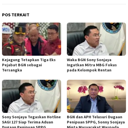
POS TERKAIT
Kejagung Tetapkan Tiga Eks
Waka BGN Sony Sonjaya
Pejabat BGN sebagai
Ingatkan Mitra MBG Fokus
Tersangka
pada Kelompok Rentan
Sony Sonjaya Tegaskan Hotline
BGN dan APH Telusuri Dugaan
SAGI 127 Siap Terima Aduan
Penipuan SPPG, Sonny Sonjaya
Dugaan Penipuan SPPG
Minta Masyarakat Waspada